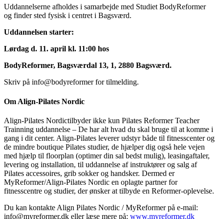
Uddannelserne afholdes i samarbejde med Studiet BodyReformer
og finder sted fysisk i centret i Bagsværd.
Uddannelsen starter:
Lørdag d. 11. april kl. 11:00 hos
BodyReformer, Bagsværdal 13, 1, 2880 Bagsværd.
Skriv på info@bodyreformer for tilmelding.
Om Align-Pilates Nordic
Align-Pilates Nordictilbyder ikke kun Pilates Reformer Teacher
Trainning uddannelse – De har alt hvad du skal bruge til at komme i
gang i dit center. Align-Pilates leverer udstyr både til fitnesscenter og
de mindre boutique Pilates studier, de hjælper dig også hele vejen
med hjælp til floorplan (optimer din sal bedst mulig), leasingaftaler,
levering og installation, til uddannelse af instruktører og salg af
Pilates accessoires, grib sokker og handsker. Dermed er
MyReformer/Align-Pilates Nordic en oplagte partner for
fitnesscentre og studier, der ønsker at tilbyde en Reformer-oplevelse.
Du kan kontakte Align Pilates Nordic / MyReformer på e-mail:
info@myreformer.dk eller læse mere på:
www.myreformer.dk