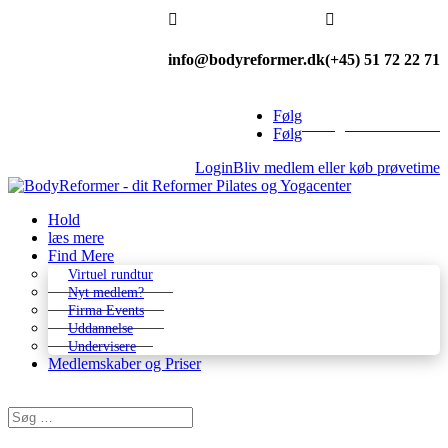


info@bodyreformer.dk
(+45) 51 72 22 71
Følg
Betingelser & kontakt
Følg
Login
Bliv medlem eller køb prøvetime
Hold
læs mere
Find Mere
Virtuel rundtur
Nyt medlem?
Firma Events
Uddannelse
Undervisere
Medlemskaber og Priser