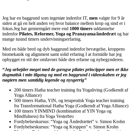
Jeg har en baggrund som ingeniør indenfor IT,
men
valgte for 9 år
siden at gå en helt anden vej hvor balance mellem krop og sind er i
fokus.Jeg har gennemgået mere end
1000 timers
uddannelse
indenfor
Pilates, Reformer, Yoga og Pranayama/åndedræt
og har
mange tusind timers undervisningserfaring.
Med en både bred og dyb baggrund indenfor bevægelse, kroppens
biomekanik og alignment samt solid erfaring I at formidle har jeg
opbygget en stil der omfavner både den erfarne og nybegynderen.
“
Jeg arbejder meget med de gængse pilates principper men er ikke
dogmatisk i min tilgang og med en baggrund i videnskaben er jeg
nøgtern men samtidig legende og nysgerrig”
200 timers Hatha teacher training fra Yogaliving (Godkendt af
Yoga Alliance)
500 timers Hatha, YIN, og terapeutisk Yoga teacher training
fra Transformational Hatha Yoga (Godkendt af Yoga Alliance)
100 timers YINMIND (kombination af YIN Yoga og
Mindfulness) fra Yoga Vesterbro
Fordybelseskursus: “Yoga og Åndedrættet” v. Simon Krohn
Fordybelseskursus: “Yoga og Kroppen” v. Simon Krohn