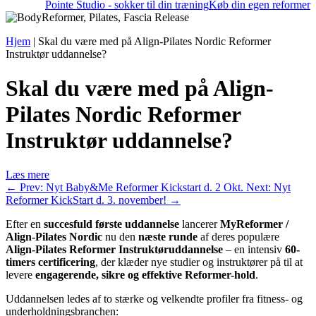
Pointe Studio - sokker til din træning
Køb din egen reformer
Hjem
|
Skal du være med på Align-Pilates Nordic Reformer
Instruktør uddannelse?
Skal du være med på Align-
Pilates Nordic Reformer
Instruktør uddannelse?
Læs mere
←
Prev: Nyt Baby&Me Reformer Kickstart d. 2 Okt.
Next: Nyt
Reformer KickStart d. 3. november!
→
Efter en
succesfuld første uddannelse
lancerer
MyReformer /
Align-Pilates Nordic
nu den
næste runde
af deres populære
Align-Pilates Reformer Instruktøruddannelse
– en intensiv
60-
timers certificering
, der klæder nye studier og instruktører på til at
levere
engagerende, sikre og effektive Reformer-hold
.
Uddannelsen ledes af to stærke og velkendte profiler fra fitness- og
underholdningsbranchen: