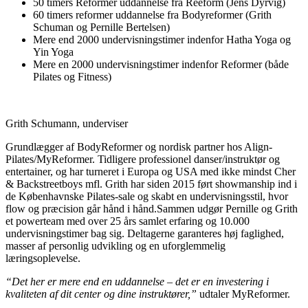
50 timers Reformer uddannelse fra Reeform (Jens Dyrvig)
60 timers reformer uddannelse fra Bodyreformer (Grith
Schuman og Pernille Bertelsen)
Mere end 2000 undervisningstimer indenfor Hatha Yoga og
Yin Yoga
Mere en 2000 undervisningstimer indenfor Reformer (både
Pilates og Fitness)
Grith Schumann, underviser
Grundlægger af BodyReformer og nordisk partner hos Align-
Pilates/MyReformer. Tidligere professionel danser/instruktør og
entertainer, og har turneret i Europa og USA med ikke mindst Cher
& Backstreetboys mfl. Grith har siden 2015 ført showmanship ind i
de Københavnske Pilates-sale og skabt en undervisningsstil, hvor
flow og præcision går hånd i hånd.Sammen udgør Pernille og Grith
et powerteam med over 25 års samlet erfaring og 10.000
undervisningstimer bag sig. Deltagerne garanteres høj faglighed,
masser af personlig udvikling og en uforglemmelig
læringsoplevelse.
“Det her er mere end en uddannelse – det er en investering i
kvaliteten af dit center og dine instruktører,”
udtaler MyReformer.