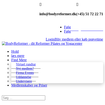


info@bodyreformer.dk
(+45) 51 72 22 71
Følg
Betingelser & kontakt
Følg
Login
Bliv medlem eller køb prøvetime
Hold
læs mere
Find Mere
Virtuel rundtur
Nyt medlem?
Firma Events
Uddannelse
Undervisere
Medlemskaber og Priser