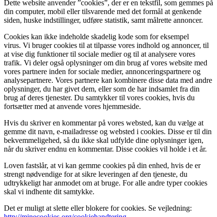
Dette website anvender ”cookies”, der er en tekstfil, som gemmes på
din computer, mobil eller tilsvarende med det formål at genkende
siden, huske indstillinger, udføre statistik, samt målrette annoncer.
Cookies kan ikke indeholde skadelig kode som for eksempel
virus. Vi bruger cookies til at tilpasse vores indhold og annoncer, til
at vise dig funktioner til sociale medier og til at analysere vores
trafik. Vi deler også oplysninger om din brug af vores website med
vores partnere inden for sociale medier, annonceringspartnere og
analysepartnere. Vores partnere kan kombinere disse data med andre
oplysninger, du har givet dem, eller som de har indsamlet fra din
brug af deres tjenester. Du samtykker til vores cookies, hvis du
fortsætter med at anvende vores hjemmeside.
Hvis du skriver en kommentar på vores websted, kan du vælge at
gemme dit navn, e-mailadresse og websted i cookies. Disse er til din
bekvemmeligehed, så du ikke skal udfylde dine oplysninger igen,
når du skriver endnu en kommentar. Disse cookies vil holde i et år.
Loven fastslår, at vi kan gemme cookies på din enhed, hvis de er
strengt nødvendige for at sikre leveringen af den tjeneste, du
udtrykkeligt har anmodet om at bruge. For alle andre typer cookies
skal vi indhente dit samtykke.
Det er muligt at slette eller blokere for cookies. Se vejledning:
http://minecookies.org/cookiehandtering