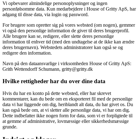
Vi opbevarer almindelige personoplysninger og ingen
personfølsomme data. Kun medarbejdere i House of Gritty ApS, har
adgang til disse data, via login og password.
For brugere som opretter sig på vores websted (om nogen), gemmer
vi også den personlige information de giver til deres brugerprofil.
Alle brugere kan se, redigere, eller slette deres personlige
information til enhver tid (med den undtagelse at de ikke kan ændre
deres brugernavn). Webstedets administratorer kan også se og
redigere den information.
Navn på den dataansvarlige i virksomheden House of Gritty ApS:
Grith Wettendorff Schumann, gritty@gritty.dk
Hvilke rettigheder har du over dine data
Hvis du har en konto på dette websted, eller har skrevet
kommentarer, kan du bede om en eksporteret fil med de personlige
data vi har liggende om dig, heriblandt alt data, du har givet os. Du
kan også bede om, at vi sletter alle personlige data, vi har om dig.
Dette indbefatter ikke nogen form for data, som vi er forpligtede til
at gemme af administrative, lovmæssige eller sikkerhedsmæssige
grunde.