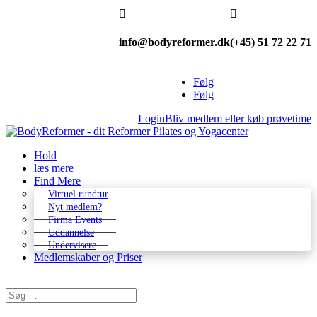


info@bodyreformer.dk
(+45) 51 72 22 71
Følg
Betingelser & kontakt
Følg
Login
Bliv medlem eller køb prøvetime
Hold
læs mere
Find Mere
Virtuel rundtur
Nyt medlem?
Firma Events
Uddannelse
Undervisere
Medlemskaber og Priser