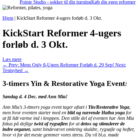
Pointe Studio - sokker til din træning
Køb din egen reformer
Hjem
|
KickStart Reformer 4-ugers forløb d. 3 Okt.
KickStart Reformer 4-ugers
forløb d. 3 Okt.
Læs mere
←
Prev: Mens Only 8-Ugers Reformer Forløb d. 29 Sep!
Next:
Testnyhed
→
3-timers Yin & Restorative Yoga Event
!
Søndag d
. 4 Dec.
med
Ann Mia!
Ann
Mia’s
3-timers yoga event tager afsæt i
Yin/Restorative Yoga
,
men hvor eventen starter med en
blid og nærende Hatha yoga
for
at få lidt varme ind i kroppen. Den stille del af eventen har Ann Mia
fokus på dejlige
twist af rygsøjlen
for at
detox og stimulerer de
indre organer,
samt
bindevævet omkring skuldre, rygsøjle og hofter,
hvor vi for det meste gemmer vores stress. Du vil bl.a. møde