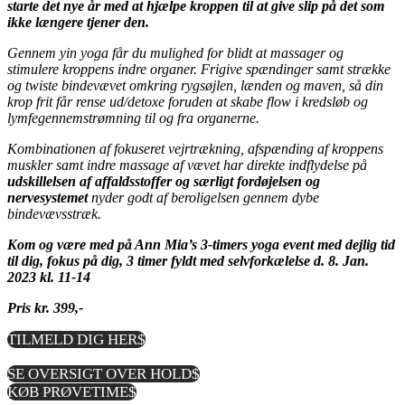
starte det nye år med at hjælpe kroppen til at give slip på det som
ikke længere tjener den.
Gennem yin yoga får du mulighed for blidt at massager og
stimulere kroppens indre organer.
F
rigive spændinger samt strække
og twiste bindevævet omkring rygsøjlen, lænden og maven,
så
din
krop frit får rense ud/detoxe foruden at skabe flow i kredsløb og
lymfegennemstrømning til og fra organerne.
Kombinationen af fokuseret vejrtrækning, afspænding af kroppens
muskler samt indre massage af vævet har direkte indflydelse på
udskillelsen af affaldsstoffer og særligt fordøjelsen og
nervesystemet
nyder godt af beroligelsen gennem dybe
bindevævsstræk.
Kom og være med på Ann
Mia’s
3-timers yoga event med dejlig tid
til dig, fokus på dig, 3 timer fyldt med selvforkælelse d. 8. Jan.
2023 kl. 11-14
Pris kr. 399,-
TILMELD DIG HER
SE OVERSIGT OVER HOLD
KØB PRØVETIME