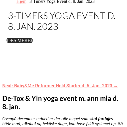
Hjem
|
3-Timers Yoga Event d. 8. Jan. 2023
3-TIMERS YOGA EVENT D.
8. JAN. 2023
LÆS MERE
Next: Baby&Me Reformer Hold Starter d. 5. Jan. 2023
→
De-Tox & Yin yoga event m. ann mia d.
8. jan.
Ovenpå december måned er der ofte meget som
skal fordøjes
–
både mad, alkohol og hektiske dage, kan have fyldt systemet op.
S
å